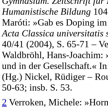
Gymnasium.
Zeitschrift für
Humanistische Bildung
104
Maróti: »Gab es Doping im 
Acta Classica universitatis
40/41 (2004), S. 65-71 – 
Waldbröhl, Hans-Joachim: 
und in der Gesellschaft.« 
(Hg.) Nickel, Rüdiger – Ro
50-63; insb. S. 53.
2
Verroken, Michele: »Hormo