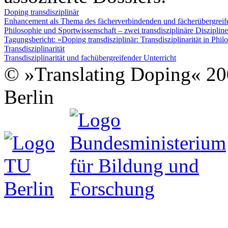
Doping transdisziplinär
Enhancement als Thema des fächerverbindenden und fächerübergreif
Philosophie und Sportwissenschaft – zwei transdisziplinäre Disziplin
Tagungsbericht: »Doping transdisziplinär: Transdisziplinarität in Phi
Transdisziplinarität
Transdisziplinarität und fachübergreifender Unterricht
© »Translating Doping« 200
Berlin